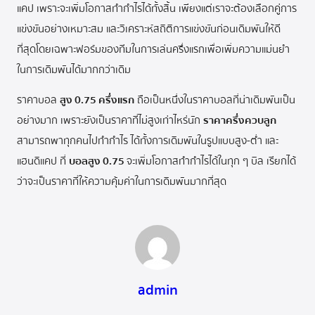
แคป เพราะจะเพิ่มโอกาสทำกำไรได้ทั้งสิ้น เพียงแต่เราจะต้องเลือกคู่การ
แข่งขันอย่างเหมาะสม และวิเคราะห์สถิติการแข่งขันก่อนเดิมพันให้ดี
ที่สุดโดยเฉพาะฟอร์มของทีมในการเล่นครึ่งแรกเพื่อเพิ่มความแม่นยำ
ในการเดิมพันได้มากกว่าเดิม
ราคาบอล
สูง 0.75 ครึ่งแรก
ถือเป็นหนึ่งในราคาบอลที่น่าเดิมพันเป็น
อย่างมาก เพราะยังเป็นราคาที่ไม่สูงเท่าไหร่นัก
ราคาครึ่งควบลูก
สามารถพาทุกคนไปทำกำไร ได้ทั้งการเดิมพันในรูปแบบสูง-ต่ำ และ
แฮนดิแคป ที่
บอลสูง 0.75
จะเพิ่มโอกาสทำกำไรได้ในทุก ๆ บิล เรียกได้
ว่าจะเป็นราคาที่ให้ความคุ้มค่าในการเดิมพันมากที่สุด
admin