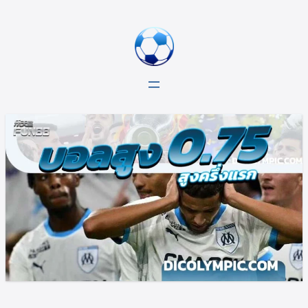
Skip
to
content