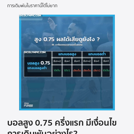
การเดิมพันในราคานี้ได้ไม่ยาก
บอลสูง 0.75
ครึ่งแรก มีเงื่อนไข
การเดิมพันอย่างไร?