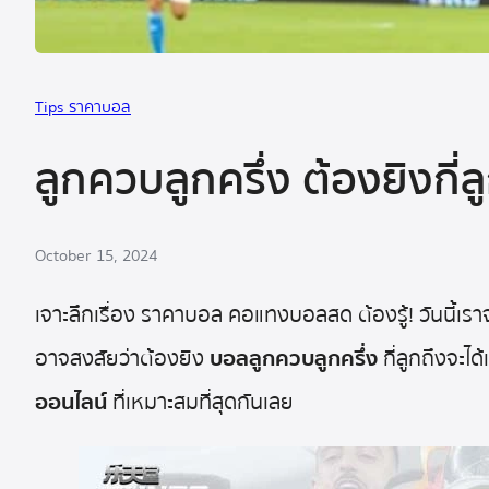
Tips ราคาบอล
ลูกควบลูกครึ่ง ต้องยิงกี่
October 15, 2024
เจาะลึกเรื่อง ราคาบอล คอแทงบอลสด ต้องรู้! วันนี้เ
อาจสงสัยว่าต้องยิง
บอลลูกควบลูกครึ่ง
กี่ลูกถึงจะ
ออนไลน์
ที่เหมาะสมที่สุดกันเลย