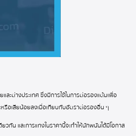
และต่างประเทศ ซึ่งมีการใช้ในการต่อรองแต้มเพื่อ
หรือเสียน้อยลงเมื่อเทียบกับอัตราต่อรองอื่น ๆ
เดียวกัน และการแทงในราคานี้จะทำให้นักพนันได้มีโอกาส