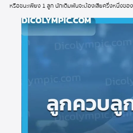
หรือชนะเพียง 1 ลูก นักเดิมพันจะต้องเสียครึ่งหนึ่งของ