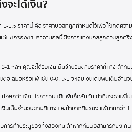
ึงจะได้เงิน?
อว่า 1-1.5 ราคานี้ คือ ราคาบอลที่ถูกกำหนดไว้เพื่อให้เกิดความ
บแต้มต่อรองตามราคาบอลนี้ ซึ่งการแทงบอลลูกควบลูกครึ่งท
-0, 3-1 ฯลฯ คุณจะได้รับเงินเต็มจำนวนตามราคาที่แทง ถ้าที
ีมต่อเสมอหรือแพ้ เช่น 0-0, 0-1 จะเสียเงินเดิมพันเต็มจำนว
กว่า เงื่อนไขการชนะเดิมพันก็กลับกัน ถ้าทีมรองแพ้ไม่เกิน 
บเงินเต็มจำนวนตามที่แทง และถ้าหากทีมรอง แพ้มากกว่า 1 ส
ับการทำประตูของทั้งสองทีม ถ้าหากทีมต่อสามารถยิงเกิน 2 