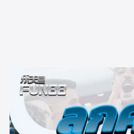
Skip
to
content