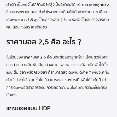
เลยว่า เป็นหนึ่งในราคาบอลที่สูงเป็นอย่างมาก แต่
ราคาสองลูกครึ่ง
ก็สามารถพาทุกคนไปทำกำไรจากการเดิมพันได้อย่างง่ายดาย เลือก
เดิมพัน
ราคา 2.5 สูง
ได้หลากหลายรูปแบบ รับรองได้เลยว่าจะลงเดิม
พันได้อย่างอิสระเลยทีเดียว
ราคาบอล 2.5 คือ
อะไร ?
ในส่วนของ
ราคาบอล 2.5 คือ
บอลต่อสองลูกครึ่ง หนึ่งในตัวเลือกที่
ควรค่าแก่การเดิมพันเป็นอย่างมาก เพราะสามารถเลือกเดิมพันได้ทั้ง
แบบเต็มเวลา หรือครึ่งเวลา ก็สามารถลงเดิมพันได้ง่าย ๆ เพียงแค่ทีม
ต่อทำประตูได้ 3 ลูกขึ้นไป ก็สามารถเอาชนะการเดิมพันได้ในทันที แต่
การเดิมพันอัตราต่อรองนี้ ควรเลือกเดิมพันในทีมที่มีความแข็งแกร่ง
นั่นเอง
แทงบอลแบบ HDP