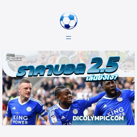
Skip
to
content