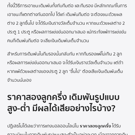
ทั้งนี้วิธีการเอาชนะเดิมพันทั้งกับทีมต่อ และทีมรอง มีหลักเกณฑ์ในการ
เอาชนะที่แตกต่างกันออกไป ได้แก่ เดิมพันทีมต่อ จะต้องชนะด้วยผล
ต่าง 2 ลูกขึ้นไป จะได้รับเงินรางวัลเต็มจำนวน หากชนะด้วยผลต่าง 2
ประตู 1 ประตู หรือผลการแข่งขันออกมาเสมอ แม้กระทั่งแพ้การแข่งขัน
คนที่เดิมพันทีมต่อ จะเสียเงินเดิมพันเต็มจำนวน
สำหรับการเดิมพันในทีมรองนั้นกลับกัน หากทีมรองแพ้ไม่เกิน 2 ลูก
หรือผลการแข่งขันออกมาเสมอ จะได้รับเงินรางวัลเต็มจำนวน แต่ถ้า
หากแพ้ด้วยผลต่างของประตู 2 ลูก “ขึ้นไป” ต้องเสียเงินเดิมพันเต็ม
จำนวนนั่นเอง
ราคาสองลูกครึ่ง
เดิมพันรูปแบบ
สูง-ต่ำ มีผลได้เสียอย่างไรบ้าง?
ปฏิเสธไม่ได้เลยว่าการแทงบอลออนไลน์ใน
ราคาสองลูกครึ่ง
ได้รับ
ความนิยมในการเดิมพันรูปแบบสูง-ต่ำเป็นอย่างมาก เนื่องจากการเดิม