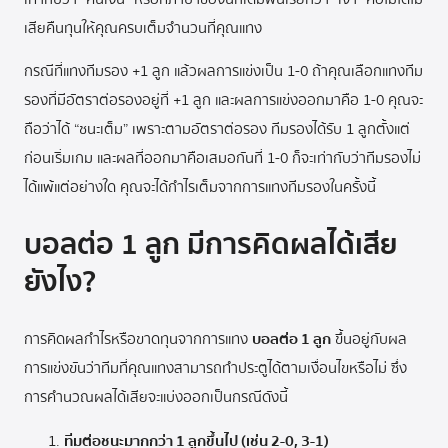
เสียคืนทุนให้คุณครบเต็มจำนวนที่คุณแทง
กรณีที่แทงทีมรอง +1 ลูก แล้วผลการแข่งเป็น 1-0 ถ้าคุณเลือกแทงทีม
รองที่มีอัตราต่อรองอยู่ที่ +1 ลูก และผลการแข่งออกมาคือ 1-0 คุณจะ
ถือว่าได้ “ชนะเต็ม” เพราะตามอัตราต่อรอง ทีมรองได้รับ 1 ลูกตั้งแต่
ก่อนเริ่มเกม และผลที่ออกมาคือเสมอกันที่ 1-0 ก็จะเท่ากับว่าทีมรองไม่
ได้แพ้แต่อย่างใด คุณจะได้กำไรเต็มจากการแทงทีมรองในครั้งนี้
บอลต่อ 1 ลูก
มีการคิดผลได้เสีย
ยังไง?
การคิดผลกำไรหรือขาดทุนจากการแทง
บอลต่อ 1 ลูก
ขึ้นอยู่กับผล
การแข่งขันว่าทีมที่คุณแทงสามารถทำประตูได้ตามเงื่อนไขหรือไม่ ซึ่ง
การคำนวณผลได้เสียจะแบ่งออกเป็นกรณีดังนี้
ทีมต่อชนะมากกว่า 1 ลูกขึ้นไป (เช่น 2-0, 3-1)