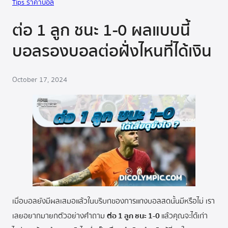
Tips ราคาบอล
ต่อ 1 ลูก ชนะ 1-0 ผลแบบนี้
บอลรองบอลต่อฝั่งไหนที่ได้เงิน
October 17, 2024
เมื่อบอลยังมีผลเสมอแล้วในบริบทของการแทงบอลสดนั้นมีหรือไม่ เรา
เลยอยากมายกตัวอย่างคำถาม
ต่อ 1 ลูก ชนะ 1-0
แล้วคุณจะได้เท่า