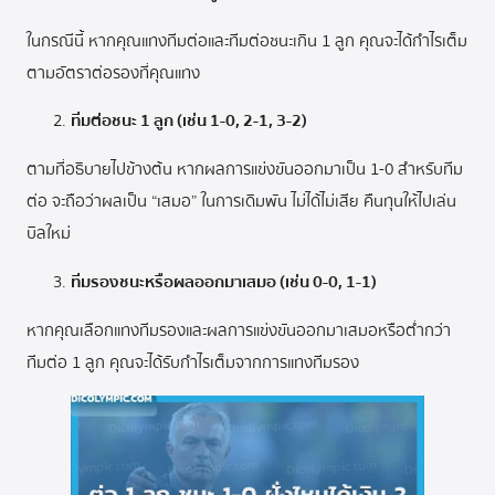
ในกรณีนี้ หากคุณแทงทีมต่อและทีมต่อชนะเกิน 1 ลูก คุณจะได้กำไรเต็ม
ตามอัตราต่อรองที่คุณแทง
ทีมต่อชนะ 1 ลูก (เช่น 1-0, 2-1, 3-2)
ตามที่อธิบายไปข้างต้น หากผลการแข่งขันออกมาเป็น 1-0 สำหรับทีม
ต่อ จะถือว่าผลเป็น “เสมอ” ในการเดิมพัน ไม่ได้ไม่เสีย คืนทุนให้ไปเล่น
บิลใหม่
ทีมรองชนะหรือผลออกมาเสมอ (เช่น 0-0, 1-1)
หากคุณเลือกแทงทีมรองและผลการแข่งขันออกมาเสมอหรือต่ำกว่า
ทีมต่อ 1 ลูก คุณจะได้รับกำไรเต็มจากการแทงทีมรอง