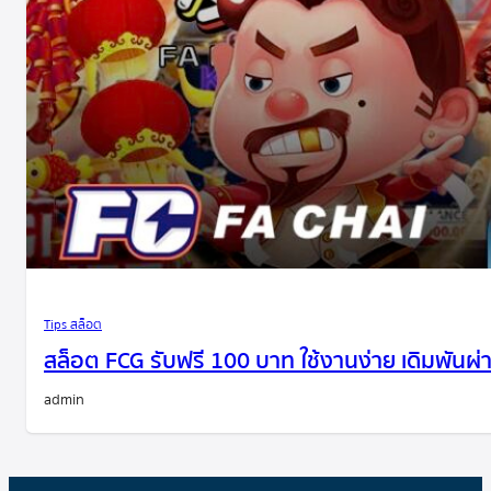
Tips สล็อต
สล็อต FCG รับฟรี 100 บาท ใช้งานง่าย เดิมพัน
admin