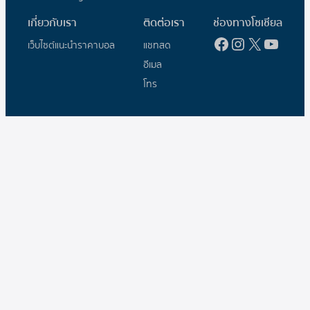
เกี่ยวกับเรา
ติดต่อเรา
ช่องทางโซเชียล
Facebook
Instagram
X
YouTu
เว็บไซต์แนะนำราคาบอล
แชทสด
อีเมล
โทร