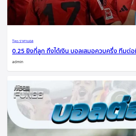
Tips ราคาบอล
0.25 ยิงกี่ลูก ถึงได้เงิน บอลเสมอควบครึ่ง ทีมต่อ
admin