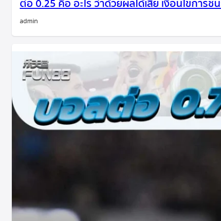
ต่อ 0.25 คือ อะไร ว่าด้วยผลได้เสีย เงื่อนไขกา
admin