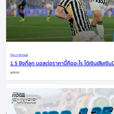
Tips ราคาบอล
1.5 ยิงกี่ลูก บอลต่อราคานี้คืออะไร ได้เงินเสียเงิ
admin